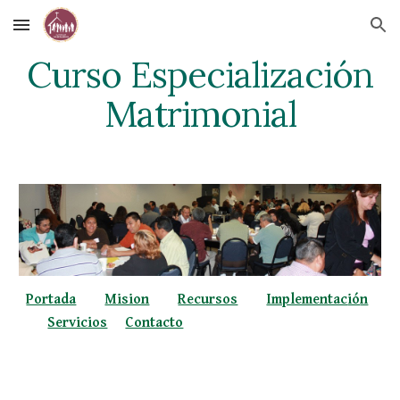
Skip to main content
Skip to navigation
Curso Especialización
Matrimonial
Portada
Mision
Recursos
Implementac
ió
n
Servicios
Contacto