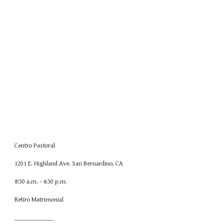
Centro Pastoral
1201 E. Highland Ave. San Bernardino, CA
8:30 a.m. - 4:30 p.m.
Retiro Matrimonial
_____________